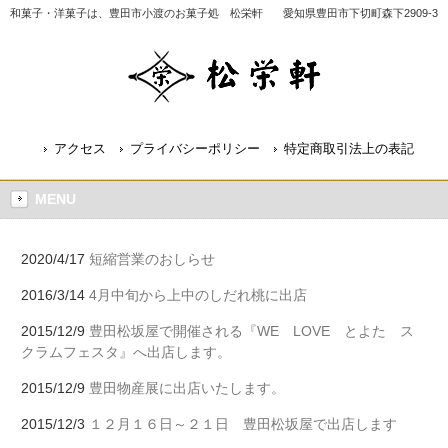
和菓子・洋菓子は、豊田市小渡のお菓子処 松栄軒
愛知県豊田市下切町森下2909-3
アクセス
プライバシーポリシー
特定商取引法上の表記
MENU
2020/4/17
短縮営業のおしらせ
2016/3/14
4月中旬から上中のしだれ桃に出店
2015/12/9
豊田松坂屋で開催される『WE LOVE とよた ス
クラムフェスタ』へ出店します。
2015/12/9
豊田物産展に出店いたします。
2015/12/3
１２月１６日～２１日 豊田松坂屋で出店します